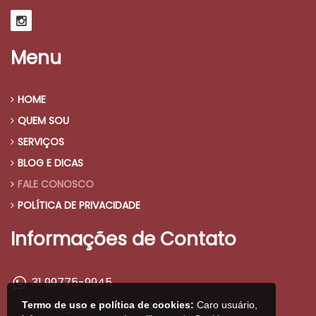
Menu
HOME
QUEM SOU
SERVIÇOS
BLOG E DICAS
FALE CONOSCO
POLÍTICA DE PRIVACIDADE
Informações de Contato
31 99775-9945
Av. Augusto de Lima, 479 - Edifício
Termo de uso e política de cookies:
Caro usuário,